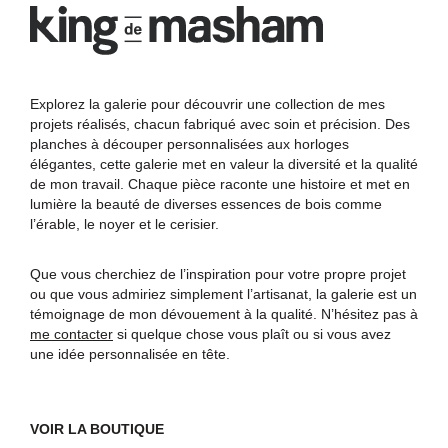
Passer
Passer
à
au
la
contenu
King
Boiseries
de
-
navigation
principal
Explorez la galerie pour découvrir une collection de mes
Masham
Planches
projets réalisés, chacun fabriqué avec soin et précision. Des
principale
|
à
planches à découper personnalisées aux horloges
Artisan
découper
élégantes, cette galerie met en valeur la diversité et la qualité
du
-
de mon travail. Chaque pièce raconte une histoire et met en
bois
Horloges
lumière la beauté de diverses essences de bois comme
|
l’érable, le noyer et le cerisier.
Gatineau
|
Ottawa
Que vous cherchiez de l’inspiration pour votre propre projet
ou que vous admiriez simplement l’artisanat, la galerie est un
témoignage de mon dévouement à la qualité. N’hésitez pas à
me contacter
si quelque chose vous plaît ou si vous avez
une idée personnalisée en tête.
VOIR LA BOUTIQUE